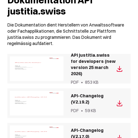
Dokumentation API
justitia.swiss
Die Dokumentation dient Herstellern von Anwaltssoftware
oder Fachapplikationen, die Schnittstelle zur Plattform
justitia.swiss zu programmieren. Das Dokument wird
regelmässig aufdatiert.
API justitia.swiss
for developers (new
version 25 march
2026)
PDF
•
853 KB
API-Changelog
(V2.19.2)
PDF
•
59 KB
API-Changelog
(V2.17.0)