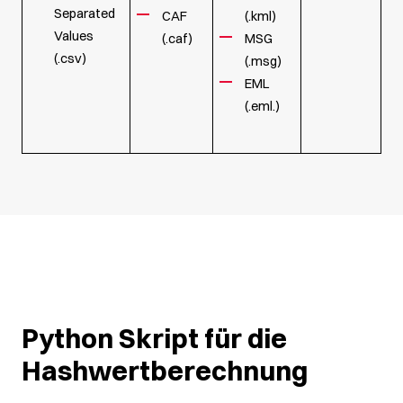
Separated
CAF
(.kml)
Values
(.caf)
MSG
(.csv)
(.msg)
EML
(.eml.)
Python Skript für die
Hashwertberechnung