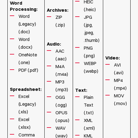
HEIC
Word
Processing:
(.heic)
Archives:
Word
ZIP
JPG
(Legacy)
(.zip)
(.jpg,
(.doc)
.jpeg,
Word
.thumb)
Audio:
(.docx)
PNG
AAC
OneNote
(.png)
Video:
(.aac)
(.one)
WEBP
AVI
M4A
PDF (.pdf)
(.webp)
(.avi)
(.m4a)
MP4
MP3
(.mp4)
Spreadsheet:
(.mp3)
Text:
MOV
Excel
OGG
Plain
(.mov)
(Legacy)
(.ogg)
Text
(.xls)
OPUS
(.txt)
Excel
(.opus)
XML
(.xlsx)
WAV
(.xml)
Comma
(.wav)
KML