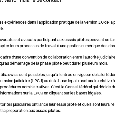
r des expériences dans l’application pratique de la version 1.0 de la
le.
s avocates et avocats participant aux essais pilotes peuvent se fam
dapter leurs processus de travail à une gestion numérique des dos
cadre d'une convention de collaboration entre l'autorité judiciaire pi
qu'au démarrage de la phase pilote peut durer plusieurs mois.
titia.swiss sont possibles jusqu’à l’entrée en vigueur de la loi féd
maine judiciaire (LPCJ) ou de la base légale cantonale relative
 procédures administratives. C’est le Conseil fédéral qui décide de
nformations sur la LPCJ en cliquant sur les
bases légales
.
torités judiciaires ont lancé leur essai pilote et quels sont leurs r
et la préparation aux essais pilotes.