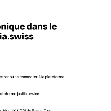
nique dans le
tia.swiss
istrer ou se connecter à la plateforme
lateforme justitia.swiss
d'identité (IDP) de SwissID ou