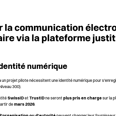
r la communication électro
ire via la plateforme justi
identité numérique
à un projet pilote nécessitent une identité numérique pour s'enreg
Niveau 300).
ntité
SwissID
et
TrustID
ne seront
plus
pris en charge
sur la p
artir de
mars 2026
.
 d'organisation ou d'autorité
peuvent changer leur fournisseur 